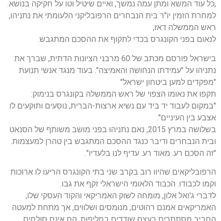
,כל עוד המשא ומתן עמה נמשך, ואיים שיטיל וטו על חקיקה בנושא.
למחרת הזמין יו"ר בית הנבחרים הרפובליקני הלעומתי את נתניהו,
ראש הממשלה דאז,
לנאום בפני הקונגרס בכדי לתקוף את ההסכם המתגבש.
ב
ישראל פורסם מכתב של 60 מרבני הציונות הדתית, שברך את
נתניהו על "עמידתו הנחושה והאמיצה". בעוד מנגד אנשי תנועת
"מפקדים למען ביטחון ישראל"
תקפו את נאומו הצפוי של ראש הממשלה בקונגרס בנימוק:
"במקום לעבוד יד ביד עם נשיא ארצות-הברית, נוסעים ותוקעים לו
אצבע בין העיניים".
בשלושה במרץ 2015, נאם נתניהו בפני מושב משותף של הסנאט
ובית הנבחרים ודיבר כנגד ההסכם המתגבש בין טהרן למעצמות.
"זה הסכם רע. מאוד רע. עדיף לנו בלעדיו".
הרפובליקאים שהיוו רוב בקרב שני בתי הקונגרס הריעו לו ארוכות
וקמו לכבודו. הכבוד הלאומי הישראלי זקף את גבו.
לדברי ג'ואל אלון, מומחה לשוק האמריקאי והקוד העסקי שלו,
האמריקאים אמנם רהוטים, מנומסים ושלווים, אך מתחת למעטה
החביב מסתתרים בעצם שודדים בחליפות. הם אינם סולחים