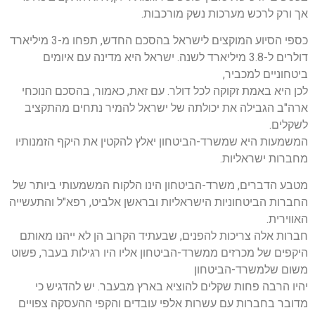
אך ורק לרכש מערכות נשק מורכבות.
כספי הסיוע המוקצים לישראל בהסכם החדש, תפחו מ-3 מיליארד
דולרים ל-3.8 מיליארד לשנה. ישראל היא מדינה עם איומים
ביטחוניים למכביר,
לכן היא באמת זקוקה לכל דולר. עם זאת, כאמור, בהסכם הנוכחי
ארה"ב הגבילה את יכולתה של ישראל להמיר נתחים מהתקציב
לשקלים.
המשמעות היא שמשרד-הביטחון יאלץ להקטין את היקף הזמנותיו
מחברות ישראליות.
מטבע הדברים, משרד-הביטחון הינו הלקוח המשמעותי ביותר של
החברות הביטחוניות הישראליות ובראשן אלביט, רפא"ל והתעשייה
האווירית.
חברות אלה צריכות להפנים, שבעתיד הקרוב הן לא ייהנו מאותם
היקפים של מכרזים ממשרד-הביטחון אליו היו רגילות בעבר, פשוט
משום שלמשרד-הביטחון
יהיו הרבה פחות שקלים להוציא בארץ מבעבר. יש להדגיש כי
מדובר בחברות עם עשרות אלפי עובדים והקפי ההעסקה צפויים