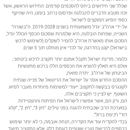
שכלל שני חידושים ביחס להסכמים קודמים. החידוש הראשון, אשר
זכה מטבע הדברים להבלטה ופרסום נרחב בזמנו, היה שהיקף
כספי הסיוע המוקצים לישראל
על-ידי ארה"ב יגדל משמעותית בשנים 2019-2028.
ה"בשורה"
השנייה, שפחות הובלטה, היא שלמרות שסכום הכסף הכולל יגדל,
הסכום אותו מאשרת
ארה"ב להמיר לשקלים (לשימוש לרכש
בישראל) יקטן בהדרגה, עד לכדי איון מוחלט תוך 5 שנים.
כלומר, מדינת ישראל תקבל אמנם יותר תקציב לרכש ביטחוני,
אולם היא תאלץ להוציא את הכספים הללו ברכש מתעשיות
הביטחון של ארה"ב. יתרה מזאת,
ההסכם החדש אסר על ישראל את הריטואל של פנייה שנתית
לקונגרס בבקשה לתקצוב ייעודי למשימות מיוחדות מעבר לסיוע
השוטף. יש לציין כי תקציבים אלה,
הם, ורק הם, אשר אפשרו לישראל את הפיתוח וההצטיידות
במערכת הרב-שכבתית להגנה בפני טילים: "חץ 3", "חץ 2", "קלע
דוד" ו"כיפת ברזל".
בכדי להקדיח עוד את הקדירה, הנחה אובמה, כי לא יותר שימוש
בכספים לרכישת טובין שוטפים דוגמת דלק, אלא התקציב מיועד