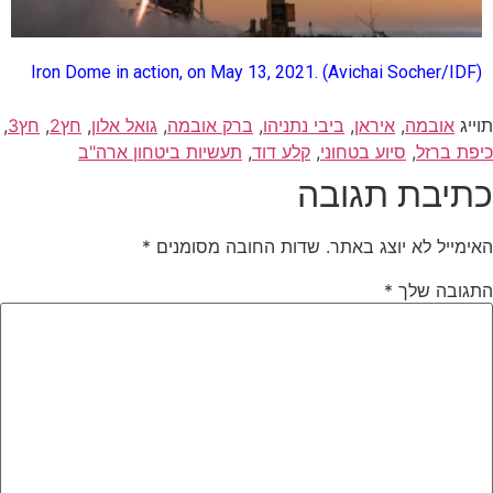
Iron Dome in action, on May 13, 2021. (Avichai Socher/IDF)
תוייג
אובמה
,
איראן
,
ביבי נתניהו
,
ברק אובמה
,
גואל אלון
,
חץ2
,
חץ3
,
כיפת ברזל
,
סיוע בטחוני
,
קלע דוד
,
תעשיות ביטחון ארה"ב
כתיבת תגובה
האימייל לא יוצג באתר.
שדות החובה מסומנים
*
התגובה שלך
*