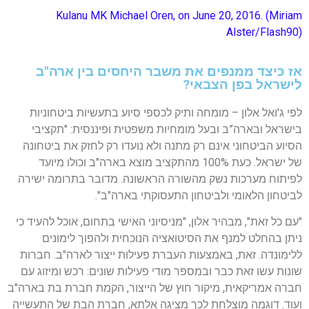
Kulanu MK Michael Oren, on June 20, 2016. (Miriam
Alster/Flash90)
אז כיצד ממנפים את משבר היחסים בין ארה"ב
לישראל בפן הצבאי?
לפי ג'ואל אלון –
מומחה ותיק לכספי סיוע בתעשיות ביטחוניות
בישראל ובארה”ב ובעל מומחיות משפטית ופיננסית:
"תקציבי
הסיוע הביטחוני אינם רק מתנה ולא נועדו רק לחזק את ביטחונה
של ישראל. כעת 100% מהתקציב מוצא בארה"ב וכולו מיועד
לפיתוח מערכות נשק מהשורה הראשונה. מדובר בתרומה ישירה
לביטחון הלאומי ולביטחון התעסוקתי בארה"ב".
"עם כל זאת", מבהיר אלון, "מניסיוני האישי בתחום, אוכל להעיד כי
ניתן בהחלט למנף את הסיטואציה הנוכחית ולהפוך לימונים
ללימונדה. זאת, באמצעות העברת פעילות ייצור לארה"ב. חברות
שונות עשו זאת כבר ובמספר מודי פעילות שונים: רכש ומיזוג עם
חברה אמריקאית, מיקור חוץ של הייצור, הקמת חברת בת בארה"ב
ועוד. דוגמה מוצלחת לכך מציגה אלתא, חברת הבת של התעשייה